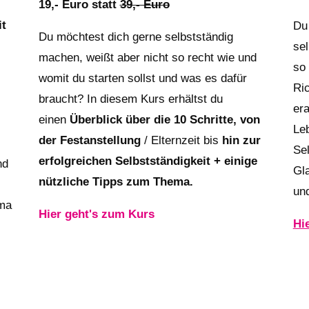
19,- Euro statt
39,- Euro
it
Du
Du möchtest dich gerne selbstständig
sel
machen, weißt aber nicht so recht wie und
so
womit du starten sollst und was es dafür
Ric
braucht? In diesem Kurs
erhältst du
er
einen
Überblick über die 10 Schritte, von
Leb
der Festanstellung
/ Elternzeit bis
hin zur
Se
erfolgreichen Selbstständigkeit + einige
nd
Gla
nützliche Tipps zum Thema.
un
ema
Hier geht's zum Kurs
Hi