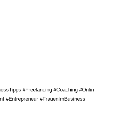
nessTipps
#Freelancing
#Coaching
#Onlin
mt
#Entrepreneur
#FrauenImBusiness